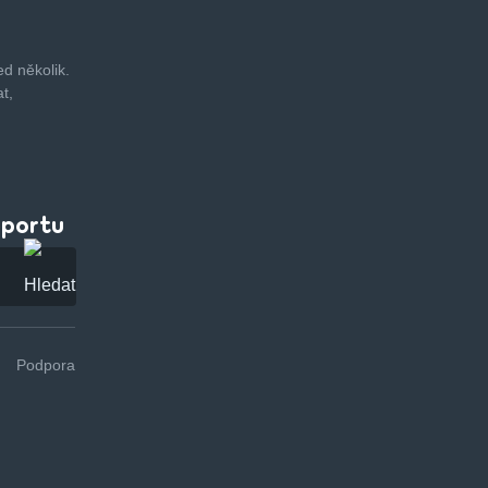
d několik.
t,
pportu
Podpora