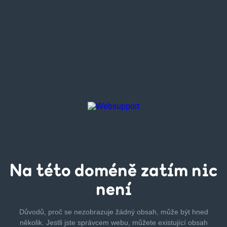
Na této
doméně zatím
nic
není
Důvodů, proč se nezobrazuje žádný obsah, může být hned
několik.
Jestli jste správcem webu, můžete existující obsah