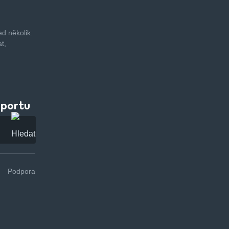
d několik.
t,
pportu
Podpora