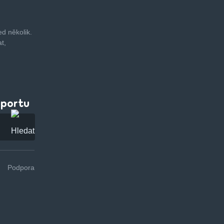
d několik.
t,
pportu
Podpora