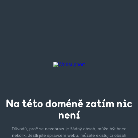
Na této
doméně zatím
nic
není
Důvodů, proč se nezobrazuje žádný obsah, může být hned
několik.
Jestli jste správcem webu, můžete existující obsah