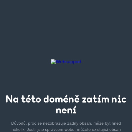
Na této
doméně zatím
nic
není
Důvodů, proč se nezobrazuje žádný obsah, může být hned
několik.
Jestli jste správcem webu, můžete existující obsah