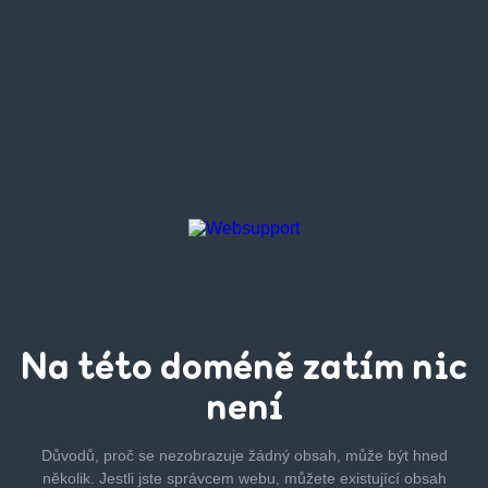
Na této
doméně zatím
nic
není
Důvodů, proč se nezobrazuje žádný obsah, může být hned
několik.
Jestli jste správcem webu, můžete existující obsah