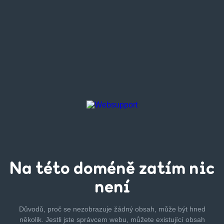
Na této
doméně zatím
nic
není
Důvodů, proč se nezobrazuje žádný obsah, může být hned
několik.
Jestli jste správcem webu, můžete existující obsah