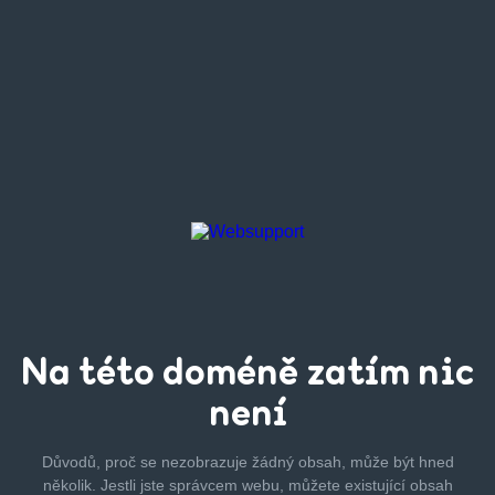
Na této
doméně zatím
nic
není
Důvodů, proč se nezobrazuje žádný obsah, může být hned
několik.
Jestli jste správcem webu, můžete existující obsah