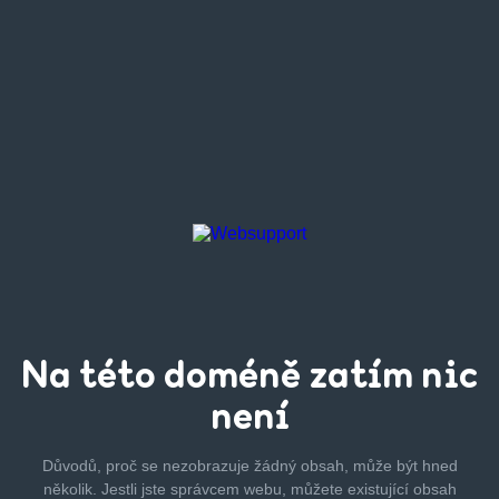
Na této
doméně zatím
nic
není
Důvodů, proč se nezobrazuje žádný obsah, může být hned
několik.
Jestli jste správcem webu, můžete existující obsah