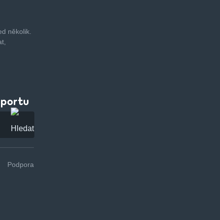
d několik.
t,
pportu
Podpora