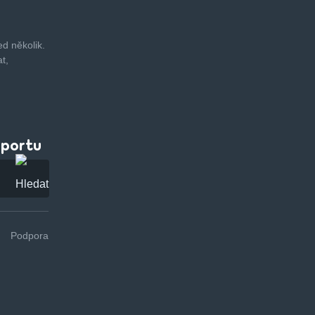
d několik.
t,
pportu
Podpora