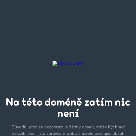
Na této
doméně zatím
nic
není
Důvodů, proč se nezobrazuje žádný obsah, může být hned
několik.
Jestli jste správcem webu, můžete existující obsah