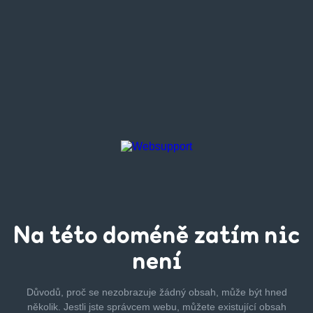
Na této
doméně zatím
nic
není
Důvodů, proč se nezobrazuje žádný obsah, může být hned
několik.
Jestli jste správcem webu, můžete existující obsah