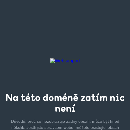
Na této
doméně zatím
nic
není
Důvodů, proč se nezobrazuje žádný obsah, může být hned
několik.
Jestli jste správcem webu, můžete existující obsah