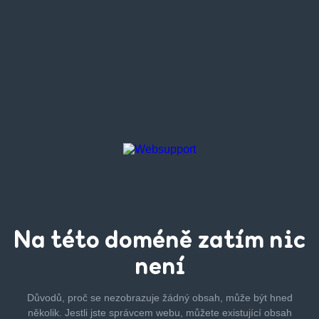
Na této
doméně zatím
nic
není
Důvodů, proč se nezobrazuje žádný obsah, může být hned
několik.
Jestli jste správcem webu, můžete existující obsah