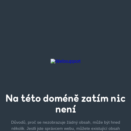
Na této
doméně zatím
nic
není
Důvodů, proč se nezobrazuje žádný obsah, může být hned
několik.
Jestli jste správcem webu, můžete existující obsah